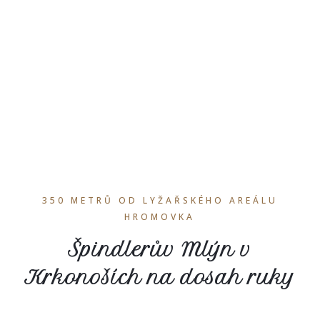
350 METRŮ OD LYŽAŘSKÉHO AREÁLU
HROMOVKA
Špindlerův Mlýn v
Krkonoších na dosah ruky