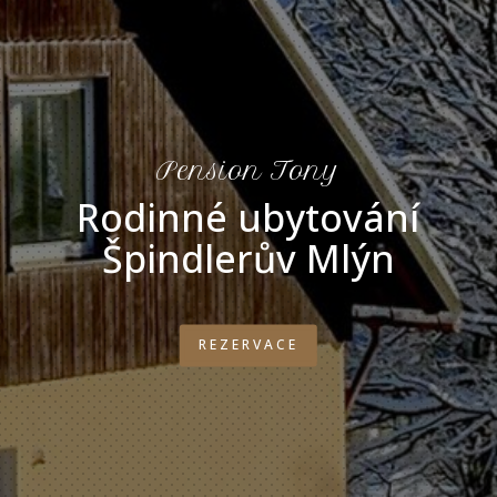
Pension Tony
Rodinné ubytování
Špindlerův Mlýn
REZERVACE